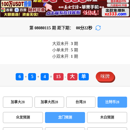
第
08080115
期 距下期：
00
分
22
秒
大双
未开:
3
期
小单
未开:
5
期
小双
未开:
1
期
6
5
4
15
大
单
咪牌
+
+
=
-
加拿大28
加拿大西28
台湾28
比特币28
众发预测
龙门预测
木白预测