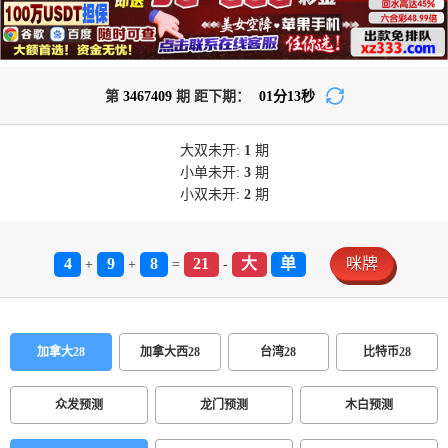
第
3467409
期 距下期：
01
分
13
秒
大双
未开:
1
期
小单
未开:
3
期
小双
未开:
2
期
4
9
8
21
大
单
咪牌
+
+
=
-
加拿大28
加拿大西28
台湾28
比特币28
众发预测
龙门预测
木白预测