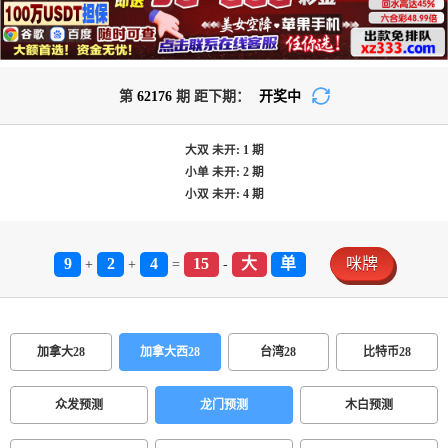
第
62176
期 距下期：
开奖中
大双
未开:
1
期
小单
未开:
2
期
小双
未开:
4
期
9
2
4
15
大
单
咪牌
+
+
=
-
加拿大28
加拿大西28
台湾28
比特币28
众发预测
龙门预测
木白预测