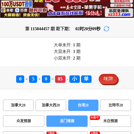
第
115044457
期 距下期：
02
时
20
分
09
秒
大单
未开:
1
期
大双
未开:
3
期
小双
未开:
2
期
0
5
0
05
小
单
咪牌
+
+
=
-
加拿大28
加拿大西28
台湾28
比特币28
众发预测
龙门预测
木白预测