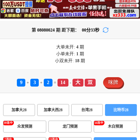
第
08080024
期 距下期：
00
分
32
秒
大单
未开:
4
期
小单
未开:
1
期
小双
未开:
18
期
9
3
2
14
大
双
咪牌
+
+
=
-
加拿大28
加拿大西28
台湾28
比特币28
众发预测
龙门预测
木白预测