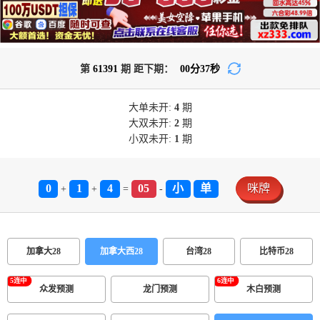
第
61391
期 距下期：
00
分
37
秒
大单
未开:
4
期
大双
未开:
2
期
小双
未开:
1
期
0
1
4
05
小
单
咪牌
+
+
=
-
加拿大28
加拿大西28
台湾28
比特币28
众发预测
龙门预测
木白预测