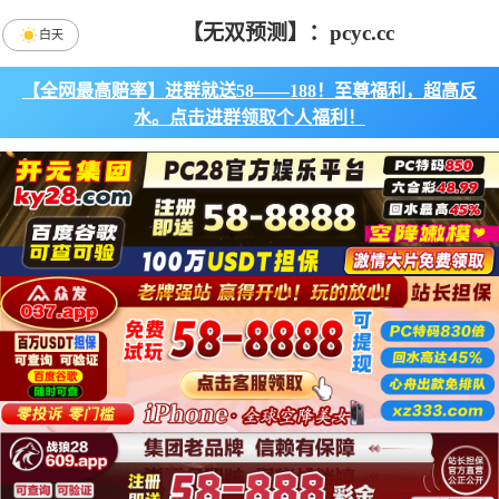
【无双预测】：pcyc.cc
白天