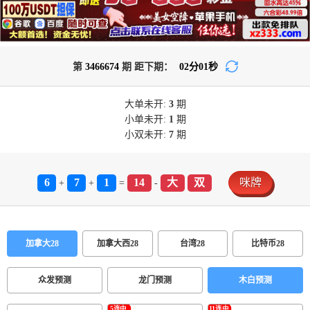
第
3466674
期 距下期：
01
分
57
秒
大单
未开:
3
期
小单
未开:
1
期
小双
未开:
7
期
6
7
1
14
大
双
咪牌
+
+
=
-
加拿大28
加拿大西28
台湾28
比特币28
众发预测
龙门预测
木白预测