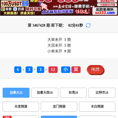
第
3467428
期 距下期：
02
分
41
秒
大单
未开:
1
期
大双
未开:
5
期
小单
未开:
9
期
6
3
3
12
小
双
咪牌
+
+
=
-
加拿大28
加拿大西28
台湾28
比特币28
众发预测
龙门预测
木白预测