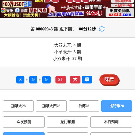
第
08060943
期 距下期：
00
分
09
秒
大双
未开:
4
期
小单
未开:
3
期
小双
未开:
27
期
3
9
9
21
大
单
咪牌
+
+
=
-
加拿大28
加拿大西28
台湾28
比特币28
众发预测
龙门预测
木白预测